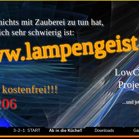
chts mit Zauberei zu tun hat,
w.lampengeist
ch sehr schwierig ist:
LowCa
Proje
 kostenfrei!!!
206
...und j
3--2--1: START
Ab in die Küche!!
Downloads
Gä