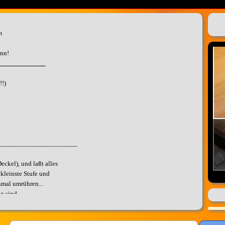
m
nn!
_____________
!!)
______________________
eckel), und laßt alles
 kleinste Stufe und
hmal umrühren...
g sind.
h etwas abkühlen.
ngen.