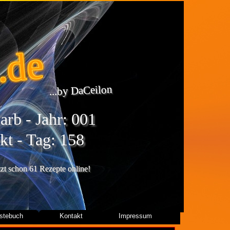
.de
...by DaCeilon
rb - Jahr: 001
kt - Tag: 158
etzt schon 61 Rezepte online!
stebuch
Kontakt
Impressum