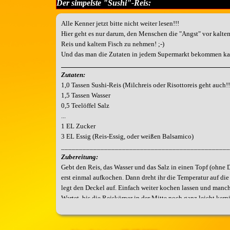
Der simpelste "Sushi"-Reis:
Alle Kenner jetzt bitte nicht weiter lesen!!!
Hier geht es nur darum, den Menschen die "Angst" vor kalte
Reis und kaltem Fisch zu nehmen! ;-)
Und das man die Zutaten in jedem Supermarkt bekommen ka
_______________________________________________
Zutaten:
1,0 Tassen Sushi-Reis (Milchreis oder Risottoreis geht auch!!
1,5 Tassen Wasser
0,5 Teelöffel Salz
...
1 EL Zucker
3 EL Essig (Reis-Essig, oder weißen Balsamico)
_______________________________________________
Zubereitung:
Gebt den Reis, das Wasser und das Salz in einen Topf (ohne D
erst einmal aufkochen. Dann dreht ihr die Temperatur auf die
legt den Deckel auf. Einfach weiter kochen lassen und manc
Wartet, bis die Reiskörner in der Mitte noch ganz leicht kerni
Dann nehmt den Topf von der Herdplatte und laßt ihn einfac
Jetzt den Zucker und den Essig zugeben und schön unterme
...