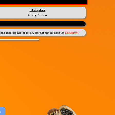
Bildergalerie
Curry-Linsen
enn euch das Rezept gefällt, schreibt mir das doch ins
Gästebuch!
n