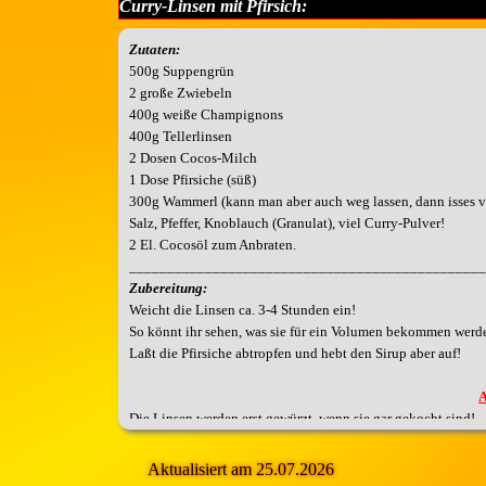
Curry-Linsen mit Pfirsich:
Zutaten:
500g Suppengrün
2 große Zwiebeln
400g weiße Champignons
400g Tellerlinsen
2 Dosen Cocos-Milch
1 Dose Pfirsiche (süß)
300g Wammerl (kann man aber auch weg lassen, dann isses v
Salz, Pfeffer, Knoblauch (Granulat), viel Curry-Pulver!
2 El. Cocosöl zum Anbraten.
_______________________________________________
Zubereitung:
Weicht die Linsen ca. 3-4 Stunden ein!
So könnt ihr sehen, was sie für ein Volumen
bekommen werden
Laßt die Pfirsiche abtropfen und hebt den Sirup aber auf!
Die Linsen werden erst gewürzt, wenn sie gar gekocht sind!
Vorzeitiges salzen kann dazu führen, dass sie nicht weich we
Aktualisiert am 25.07.2026