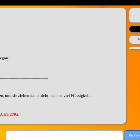
W
egan.)
______________________
, und sie ziehen
dann nicht mehr so viel Flüssigkeit.
ACHTUNG:
rden!
Suche