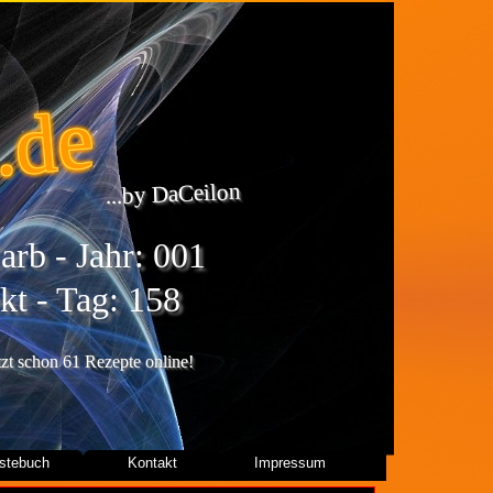
.de
...by DaCeilon
rb - Jahr: 001
kt - Tag: 158
etzt schon 61 Rezepte online!
stebuch
Kontakt
Impressum