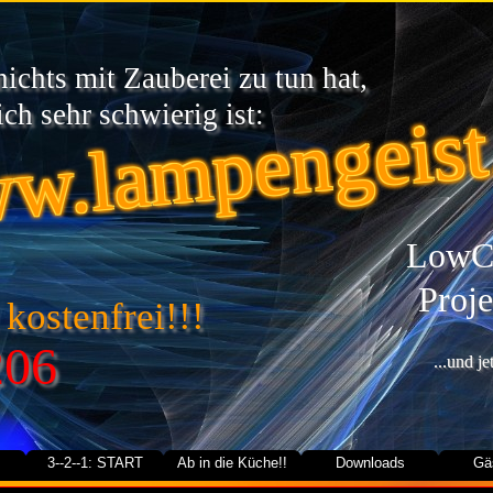
chts mit Zauberei zu tun hat,
w.lampengeist
ch sehr schwierig ist:
LowCa
Proje
 kostenfrei!!!
206
...und j
3--2--1: START
Ab in die Küche!!
Downloads
Gä