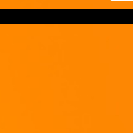
vorsichtig goldbraun an. Stellt sie zum Abkühlen auf die Seite.
Bestreicht das Backpapier etwas mit Öl und gebt den Brotteig darauf.
Versucht
Dann laßt ihn nochmal gehen.
Schneidet das Kassler in ca. 1cm dicke Scheiben. Die Zwiebeln hobelt
oder sch