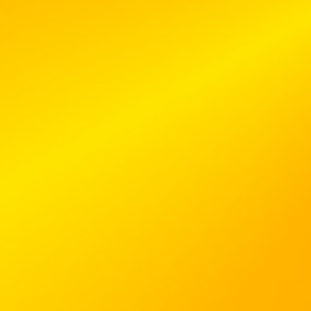
Und jetzt wir das Ganze gebacken!
Je nach Stärke des Brotteiges kann die Dauer
Habt einfach ein Auge darauf!
Und so sieht er dann aus!
Jetzt kann serviert werden!
Jetzt kann serviert werden!
Dazu schmeckt mir am Besten ein Bierchen!
Viel spaß beim nachbacken!