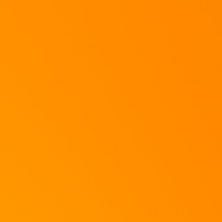
Die Kasslerscheiben bestreicht ihr gleichmäßig mit der Kräuterbutter.
Dann schichtet ihr die gehobelten Zwiebeln auf und verteilt auch den Gorgonz