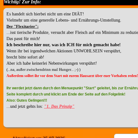
Wichtig! Zur Info:
Es handelt sich hierbei nicht um eine DIÄT!
Vielmehr um eine generelle Lebens- und Ernährungs-Umstellung.
Der "Flexitarier":
...isst tierische Produkte, versucht aber Fleisch auf ein Minimum zu reduzi
Das passt für mich!
Ich beschreibe hier nur, was ich ICH für mich gemacht habe!
Wenn ihr bei irgendwelchen Aktionen UNWOHLSEIN verspührt,
brecht bitte sofort ab!
Aber ich habe keinerlei Nebenwirkungen verspührt!
(...na, außer zwischendrinn mal Hunger... ;-) )
Außerdem solltet ihr vor dem Start mit eurem Hausarzt
über euer Vorhaben reden
Ihr werdet jetzt dann durch den Menuepunkt "Start"
geleitet, bis zur Ernäh
Seite komplett durch und klickt am Ende der Seite auf den Folgelink!
Also: Gutes Gelingen!!!
...und jetzt gehts los:
"1. Das Prinzip"