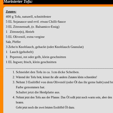
Marinierter Tofu:
Zutaten:
400 g Tofu, naturell, schnittfester
5 EL Sojasauce und evtl. etwas Chilli-Sauce
3 EL Zitronensaft, (o. Balsamico-Essig)
1 Zitrone(n), Abrieb
5 EL Olivenöl, extra vergine
Salz, Pfeffer
3 Zehe/n Knoblauch, gehackt (oder Knoblauch Granulat)
1 Lauch (gehobelt)
1 Peperoni, rot oder gelb, klein geschnitten
1 EL Ingwer, frisch, klein geschnitten
____________________________________________________________
Schneidet den Tofu in ca. 1cm dicke Scheiben.
Wärend der Tofu brät, könnt ihr alle andern Zutaten klein schneiden!
Nehmt 3 Esslöffel von dem Olivenöl (oder Öl das ihr gerne habt) und bra
Farbe genommen hat.
Schaltet jetzt die Herdplatte aus.
Nehmt jetzt den Tofu aus der Pfanne. Das Öl sollt jetzt noch warm sein, aber d
braten.
Gebt jetzt noch die zwei letzten Esslöffel Öl dazu.
Schmeckt jetzt alles mit der Sojasauce, dem Zitronensaft und den Gewü