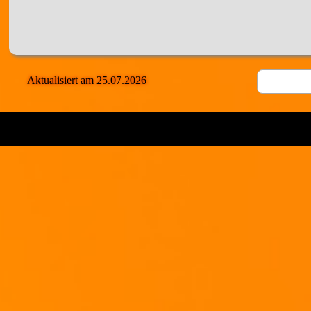
Lasst ihn in der Marinade abkühlen!
Jetzt gebt ihr ihn schichtweise in eine Tupperdose.
Gebt ihn in den Kühlschrank und last ihn mindestens noch einen Tag d
Je länger, desto besser!
Aktualisiert am 25.07.2026
____________________________________________________________
Das Ergebnis: