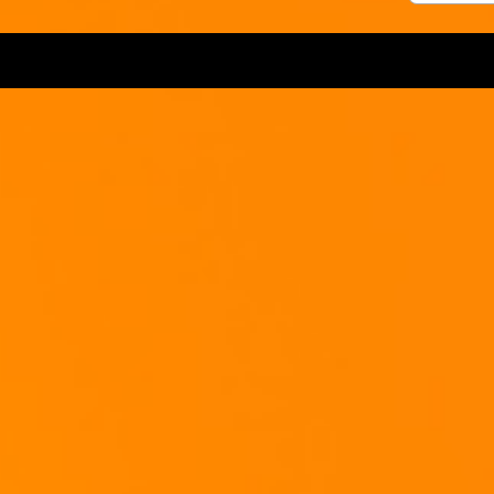
Gebt soviel der Eier-Milchmasse in die Pfanne, bis die Zwiebeln leicht bedeckt