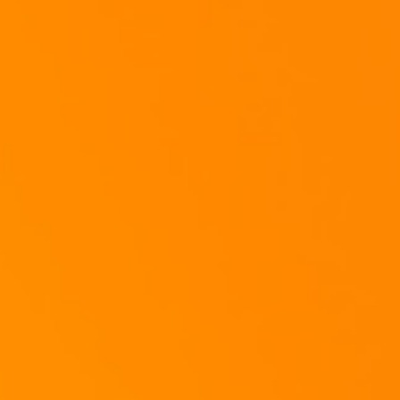
Legt eine Deckel auf die Pfanne.
Jetzt gebt ihr das Tomatenmark in die Eiermilch und verquirlt weiter, bis sie rich
Streut etwas von dem Paniermehl ein. Die Masse soll nun leicht "cremig" sein.
Nehmt den Deckel von der Pfanne und verteilt den Käse und die Putenbrustsch
Eiermasse.