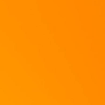
Nun bedeckt ihr alles mit der restlichen Tomate-Eiermilchmasse und laßt alles 
Minuten
fertig backen...
Wenn die Eiermasse schön fluffig ist, legt einen großen Teller auf die Panne u
Laßt die Rückseite noch etwas Farbe annehmen...